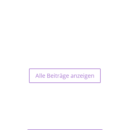
Großes Fest in der AumYogaShala Foundation!
Wie sollten wir diesen Tag auch nicht feiern…
mit leckerem Essen, natürlich Süßigkeiten und
leckeren indischen Snacks.
Alle Beiträge anzeigen