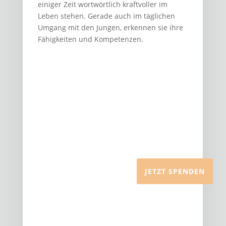
einiger Zeit wortwörtlich kraftvoller im
Leben stehen. Gerade auch im täglichen
Umgang mit den Jungen, erkennen sie ihre
Fähigkeiten und Kompetenzen.
Mach´mit!
Unterstütze unsere Arbeit und werde Teil
der AumYogaShala Foundation Community!
JETZT SPENDEN